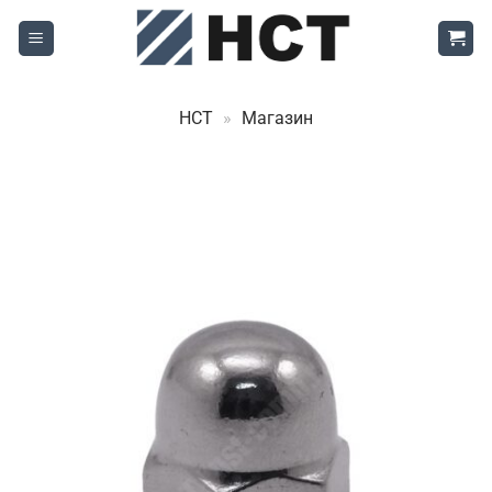
Skip
to
content
НСТ
»
Магазин