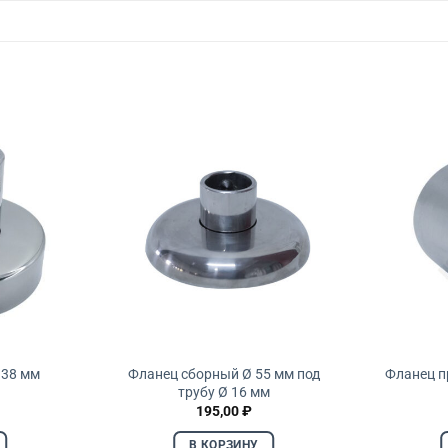
 38 мм
Фланец сборный Ø 55 мм под
Фланец п
трубу Ø 16 мм
195,00
₽
В КОРЗИНУ