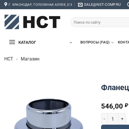
Skip
SALE@NST-COMP.RU
Г. КРАСНОДАР, ТОПОЛИНАЯ АЛЛЕЯ, 2/3
to
content
Искать:
КАТАЛОГ
ВОПРОСЫ (FAQ)
КОНТ
НСТ
»
Магазин
Фланец
546,00
₽
Количество то