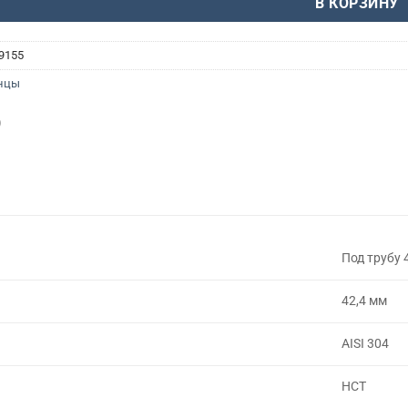
В КОРЗИНУ
9155
нцы
Под трубу 
42,4 мм
AISI 304
НСТ