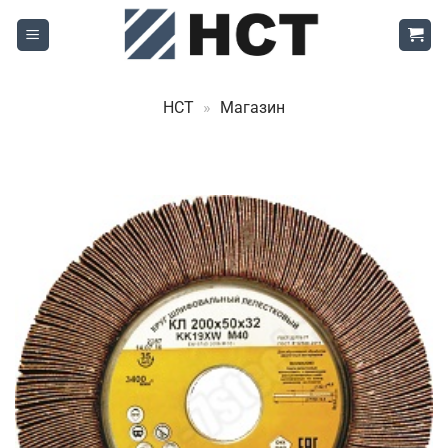
Skip
to
content
НСТ
»
Магазин