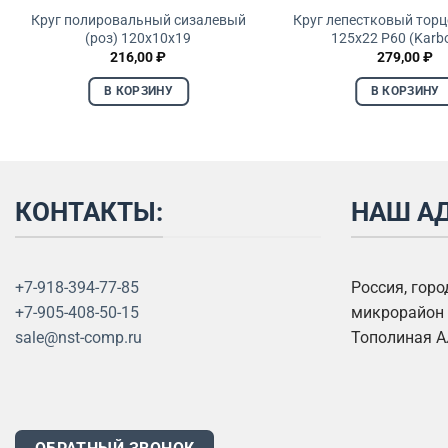
Круг полировальный сизалевый
Круг лепестковый торц
(роз) 120х10х19
125х22 P60 (Karb
216,00
₽
279,00
₽
В КОРЗИНУ
В КОРЗИНУ
КОНТАКТЫ:
НАШ АД
+7-918-394-77-85
Россия, гор
+7-905-408-50-15
микрорайон 
sale@nst-comp.ru
Тополиная А