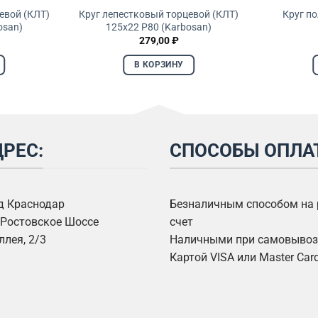
евой (КЛТ)
Круг лепестковый торцевой (КЛТ)
Круг п
osan)
125х22 P80 (Karbosan)
279,00
₽
В КОРЗИНУ
РЕС:
СПОСОБЫ ОПЛА
од Краснодар
Безналичным способом на
Ростовское Шоссе
счет
ллея, 2/3
Наличными при самовывозе
Картой VISA или Master Car