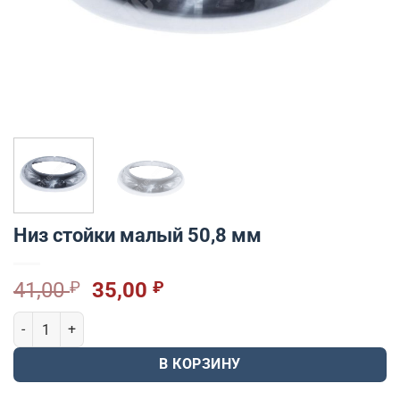
Низ стойки малый 50,8 мм
Первоначальная
Текущая
41,00
₽
35,00
₽
цена
цена:
Количество товара Низ стойки малый 50,8 мм
составляла
35,00 ₽.
41,00 ₽.
В КОРЗИНУ