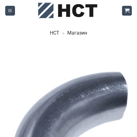
Skip
to
content
НСТ
»
Магазин