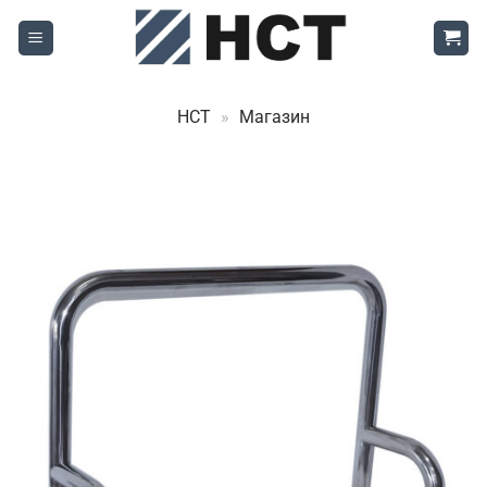
Skip
to
content
НСТ
»
Магазин