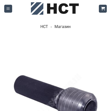
Skip
to
content
НСТ
»
Магазин