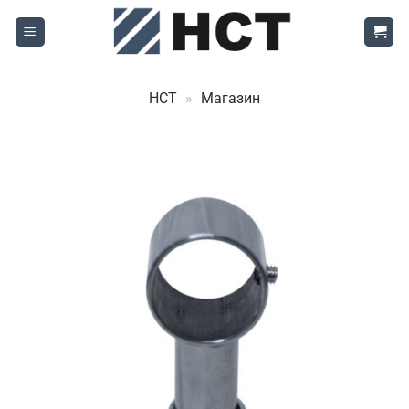
Skip
to
content
НСТ
»
Магазин