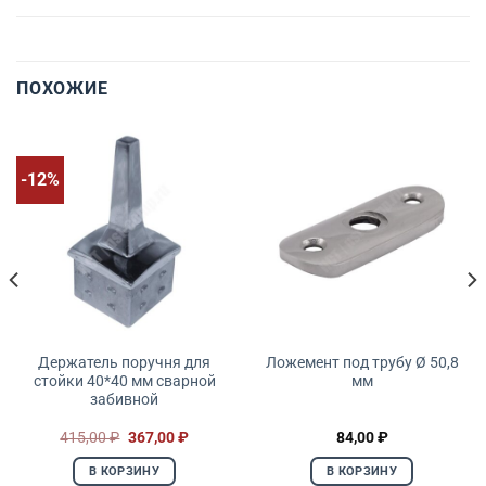
ПОХОЖИЕ
-12%
Держатель поручня для
Ложемент под трубу Ø 50,8
стойки 40*40 мм сварной
мм
забивной
Первоначальная
Текущая
415,00
₽
367,00
₽
84,00
₽
цена
цена:
составляла
367,00 ₽.
В КОРЗИНУ
В КОРЗИНУ
415,00 ₽.