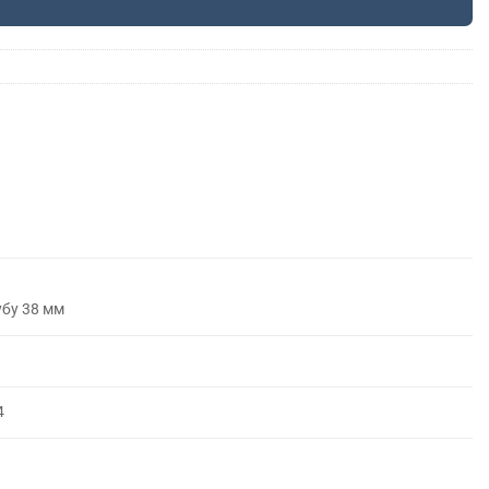
убу 38 мм
4