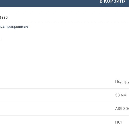
В КОРЗИНУ
1335
ьца прикрывные
Под тр
38 мм
AISI 30
НСТ