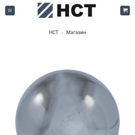
Skip
to
content
НСТ
»
Магазин