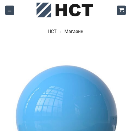
Skip
to
content
НСТ
»
Магазин