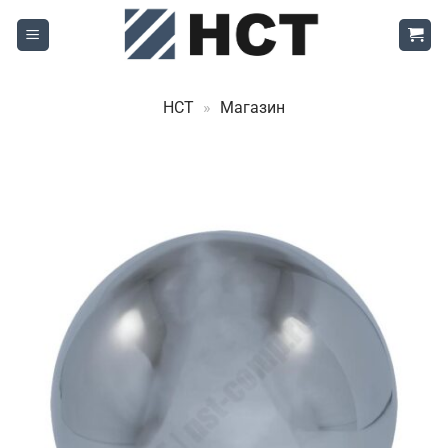
Skip
to
content
НСТ
»
Магазин