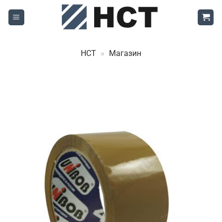
Skip
to
content
НСТ
»
Магазин