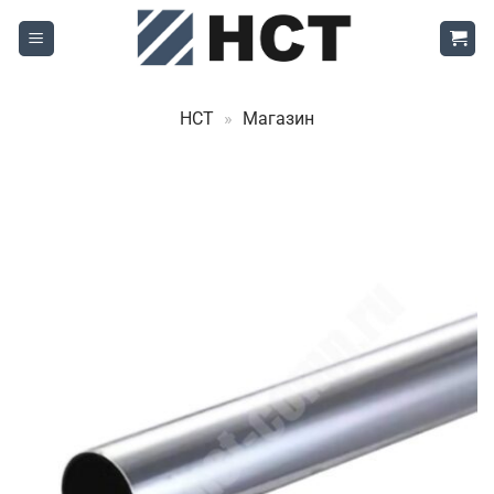
Skip
to
content
НСТ
»
Магазин