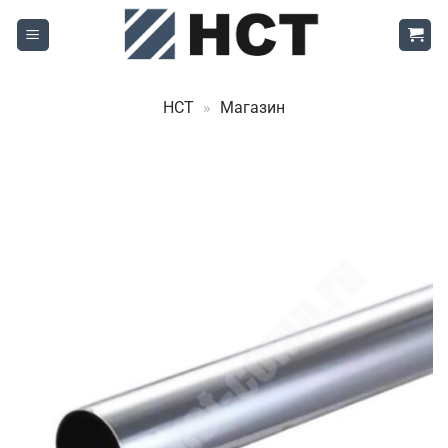
Skip
to
content
НСТ
»
Магазин