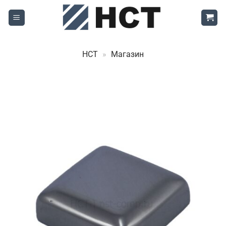
Skip
to
content
НСТ
»
Магазин